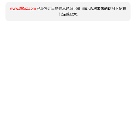
www.365jz.com
已经将此出错信息详细记录, 由此给您带来的访问不便我
们深感歉意.