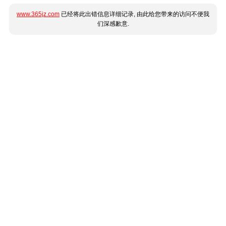
www.365jz.com
已经将此出错信息详细记录, 由此给您带来的访问不便我
们深感歉意.