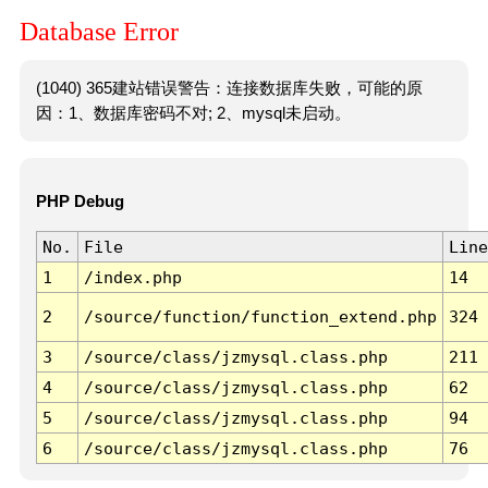
Database Error
(1040) 365建站错误警告：连接数据库失败，可能的原
因：1、数据库密码不对; 2、mysql未启动。
PHP Debug
No.
File
Line
1
/index.php
14
2
/source/function/function_extend.php
324
3
/source/class/jzmysql.class.php
211
4
/source/class/jzmysql.class.php
62
5
/source/class/jzmysql.class.php
94
6
/source/class/jzmysql.class.php
76