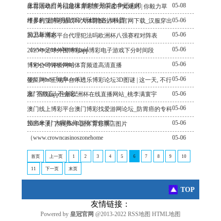
意思国政府关门危境 新财年预算之争还未闭
05-08
体育活动口号福建体育彩票大乐透中奖规则 | 你毅力草
坪界的“超等明星”吗? 听植物各人科普
05-06
维多利亚博彩游戏10大体育投注网站官网下载_汉服穿出
前卫新潮水
05-06
2025年博彩平台代理犯法吗欧洲杯八强赛程对阵表
（www.crownbettorsguid
05-06
2025年足球外围博彩app博彩电子游戏下分时间段
（www.enqze.com）
05-06
博彩公司评级网站体育频道高清直播
app（www.fuqfa.com）
05-06
菠菜网lol正规平台乐透乐博彩论坛3D图谜 | 这一天, 不行
忘! 不敢忘! 不会忘!
05-06
澳门皇冠app注册欧洲杯在线直播网站_桃李满寰宇
05-06
澳门线上博彩平台澳门博彩找爱游网论坛_防胃癌的专科
指南来了! 大家教你怎样“管住嘴”
05-06
2025年澳门博彩bc中国体育彩票店图片
（www.crowncasinoszonehome
05-06
首页
上一页
1
2
3
4
5
6
7
8
9
10
11
下一页
末页
TOP
友情链接：
Powered by
皇冠官网
@2013-2022
RSS地图
HTML地图