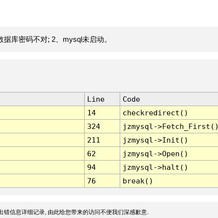
据库密码不对; 2、mysql未启动。
Line
Code
14
checkredirect()
324
jzmysql->Fetch_First(
211
jzmysql->Init()
62
jzmysql->Open()
94
jzmysql->halt()
76
break()
出错信息详细记录, 由此给您带来的访问不便我们深感歉意.