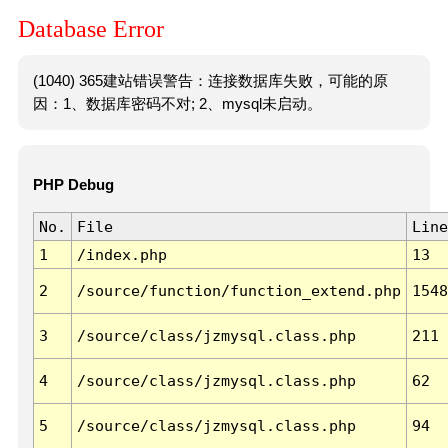
Database Error
(1040) 365建站错误警告：连接数据库失败，可能的原
因：1、数据库密码不对; 2、mysql未启动。
PHP Debug
No.
File
Line
1
/index.php
13
2
/source/function/function_extend.php
1548
3
/source/class/jzmysql.class.php
211
4
/source/class/jzmysql.class.php
62
5
/source/class/jzmysql.class.php
94