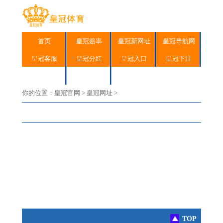
首页
皇冠赔率
皇冠新网址
皇冠导航网
皇冠客服
皇冠分红
皇冠入口
皇冠下注
皇冠网址
皇冠官方
你的位置：
皇冠官网
>
皇冠网址
>
TOP