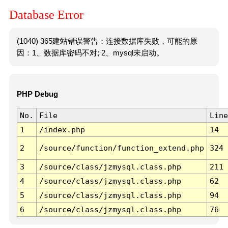
Database Error
(1040) 365建站错误警告：连接数据库失败，可能的原
因：1、数据库密码不对; 2、mysql未启动。
PHP Debug
No.
File
Line
1
/index.php
14
2
/source/function/function_extend.php
324
3
/source/class/jzmysql.class.php
211
4
/source/class/jzmysql.class.php
62
5
/source/class/jzmysql.class.php
94
6
/source/class/jzmysql.class.php
76