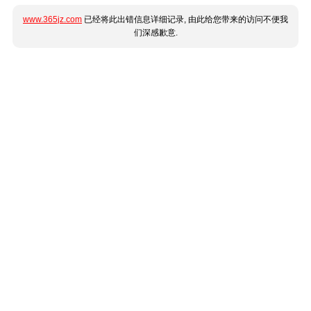
www.365jz.com
已经将此出错信息详细记录, 由此给您带来的访问不便我
们深感歉意.