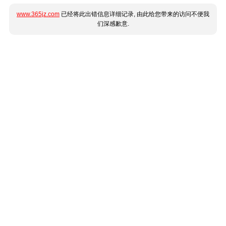
www.365jz.com
已经将此出错信息详细记录, 由此给您带来的访问不便我
们深感歉意.