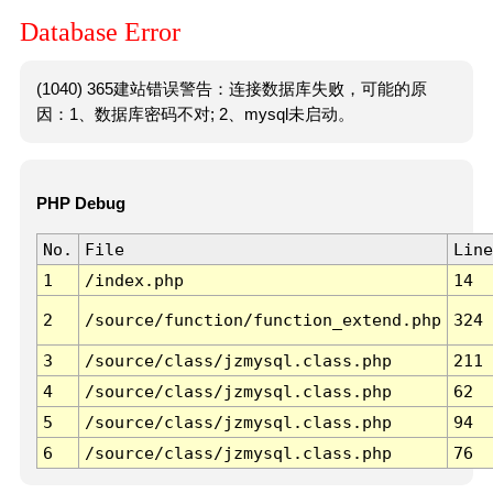
Database Error
(1040) 365建站错误警告：连接数据库失败，可能的原
因：1、数据库密码不对; 2、mysql未启动。
PHP Debug
No.
File
Line
1
/index.php
14
2
/source/function/function_extend.php
324
3
/source/class/jzmysql.class.php
211
4
/source/class/jzmysql.class.php
62
5
/source/class/jzmysql.class.php
94
6
/source/class/jzmysql.class.php
76