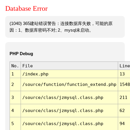
Database Error
(1040) 365建站错误警告：连接数据库失败，可能的原
因：1、数据库密码不对; 2、mysql未启动。
PHP Debug
No.
File
Line
1
/index.php
13
2
/source/function/function_extend.php
1548
3
/source/class/jzmysql.class.php
211
4
/source/class/jzmysql.class.php
62
5
/source/class/jzmysql.class.php
94