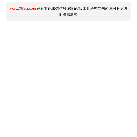
www.365jz.com
已经将此出错信息详细记录, 由此给您带来的访问不便我
们深感歉意.