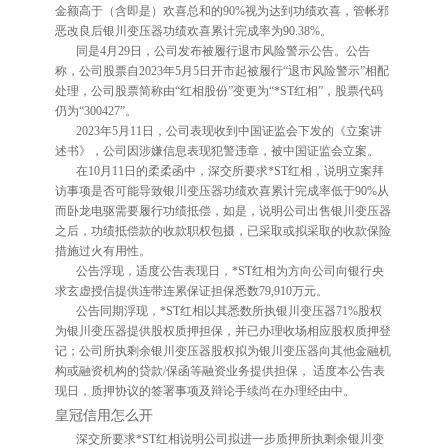
金额高于（含即是）欢喜总和的90%视为达到功绩欢喜，管帐邪
恶改良后银川变压器功绩欢喜累计完成率为90.38%。
同是4月29日，公司发布被履行退市风险警示公告。公告
称，公司股票自2023年5月5日开市起被履行“退市风险警示”相配
处理，公司股票简称由“红相股份”变更为“*ST红相”，股票代码
仍为“300427”。
2023年5月11日，公司表现收到中国证监会下发的《立案讲
述书》，公司因涉嫌信息表现犯警违章，被中国证监会立案。
在10月11日的柔柔函中，深交所要求*ST红相，说明立案拜
访事项是否可能导致银川变压器功绩欢喜累计完成率低于90%从
而卧龙电驱需要履行功绩抵偿，如是，说明公司出售银川变压器
之后，功绩抵偿款的收款职权包摄，已采取或拟采取的收款保险
措施过火有用性。
公告浮现，适度公告表现日，*ST红相为方向公司向银行央
求玄虚授信提供连带连累保证担保悉数79,910万元。
公告同期浮现，*ST红相以其悉数所执银川变压器71%股权
为银川变压器提供股权质押担保，并已办理收场相应股权质押登
记；公司所执剩余银川变压器股权拟为银川变压器向其他金融机
构或融资机构的贷款/保函等融资业务提供担保， 适度本公告表
现日，质押协议的签署事项及辩论手续尚在办理经由中。
皇冠信用怎么开
深交所要求*ST红相说明公司拟进一步质押所执剩余银川变