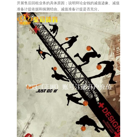
开展售后回租业务的具体原因；说明辩论金钱的减值迹象、减值
准备计提依据和揣测经由、减值准备计提是否充分。