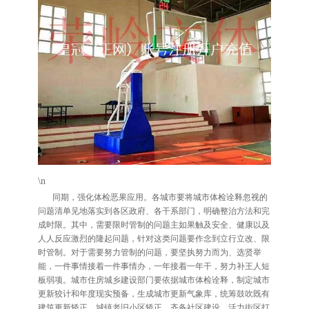
\n
同期，强化体检恶果应用。各城市要将城市体检诠释忽视的
问题清单见地落实到各区政府、各干系部门，明确整治方法和完
成时限。其中，需要限时管制的问题主如果触及安全、健康以及
人人反应激烈的隆起问题，针对这类问题要作念到立行立改、限
时管制。对于需要努力管制的问题，要坚执努力而为、选贤举
能，一件事情接着一件事情办，一年接着一年干，努力补王人短
板弱项。城市住房城乡建设部门要依据城市体检诠释，制定城市
更新狡计和年度现实预备，生成城市更新气象库，统筹鼓吹既有
建筑更新矫正、城镇老旧小区矫正、齐备社区建设、活力街区打