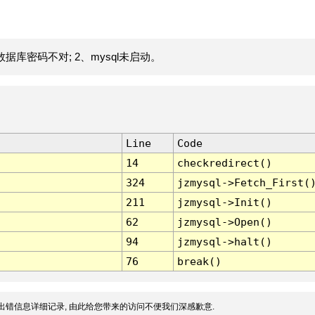
据库密码不对; 2、mysql未启动。
Line
Code
14
checkredirect()
324
jzmysql->Fetch_First(
211
jzmysql->Init()
62
jzmysql->Open()
94
jzmysql->halt()
76
break()
出错信息详细记录, 由此给您带来的访问不便我们深感歉意.